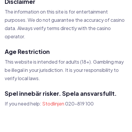
Disclaimer
The information on this site is for entertainment
purposes. We do not guarantee the accuracy of casino
data. Always verify terms directly with the casino
operator.
Age Restriction
This website is intended for adults (18+). Gambling may
be illegal in your jurisdiction. It is your responsibility to
verify local laws.
Spel innebär risker. Spela ansvarsfullt.
If you need help:
Stodlinjen
020-819 100