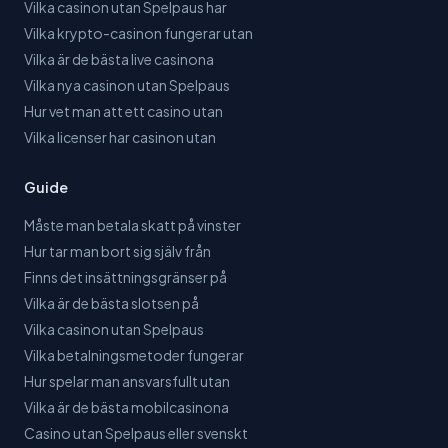
Vilka casinon utan Spelpaus har
Vilka krypto-casinon fungerar utan
Vilka är de bästa live casinona
Vilka nya casinon utan Spelpaus
Hur vet man att ett casino utan
Vilka licenser har casinon utan
Guide
Måste man betala skatt på vinster
Hur tar man bort sig själv från
Finns det insättningsgränser på
Vilka är de bästa slotsen på
Vilka casinon utan Spelpaus
Vilka betalningsmetoder fungerar
Hur spelar man ansvarsfullt utan
Vilka är de bästa mobilcasinona
Casino utan Spelpaus eller svenskt