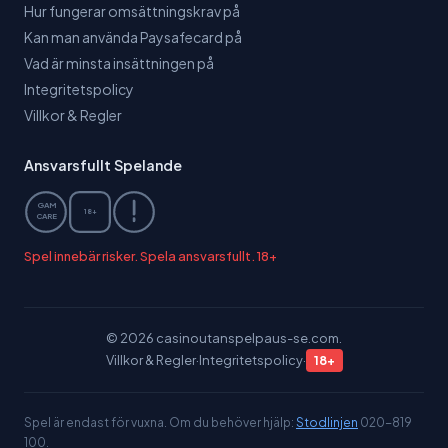
Hur fungerar omsättningskrav på
Kan man använda Paysafecard på
Vad är minsta insättningen på
Integritetspolicy
Villkor & Regler
Ansvarsfullt Spelande
GAM
18+
CARE
Spel innebär risker. Spela ansvarsfullt. 18+
© 2026 casinoutanspelpaus-se.com.
Villkor & Regler
·
Integritetspolicy
·
18+
Spel är endast för vuxna. Om du behöver hjälp:
Stodlinjen
020-819
100.