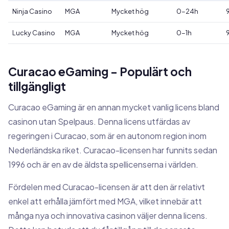
Ninja Casino
MGA
Mycket hög
0-24h
Lucky Casino
MGA
Mycket hög
0-1h
Curacao eGaming - Populärt och
tillgängligt
Curacao eGaming är en annan mycket vanlig licens bland
casinon utan Spelpaus. Denna licens utfärdas av
regeringen i Curacao, som är en autonom region inom
Nederländska riket. Curacao-licensen har funnits sedan
1996 och är en av de äldsta spellicenserna i världen.
Fördelen med Curacao-licensen är att den är relativt
enkel att erhålla jämfört med MGA, vilket innebär att
många nya och innovativa casinon väljer denna licens.