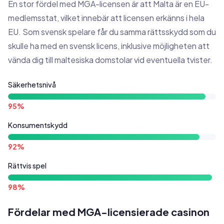
En stor fördel med MGA-licensen är att Malta är en EU-
medlemsstat, vilket innebär att licensen erkänns i hela
EU. Som svensk spelare får du samma rättsskydd som du
skulle ha med en svensk licens, inklusive möjligheten att
vända dig till maltesiska domstolar vid eventuella tvister.
Säkerhetsnivå
95%
Konsumentskydd
92%
Rättvis spel
98%
Fördelar med MGA-licensierade casinon