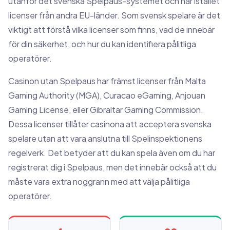
utanför det svenska Spelpaus-systemet och har istället
licenser från andra EU-länder. Som svensk spelare är det
viktigt att förstå vilka licenser som finns, vad de innebär
för din säkerhet, och hur du kan identifiera pålitliga
operatörer.
Casinon utan Spelpaus har främst licenser från Malta
Gaming Authority (MGA), Curacao eGaming, Anjouan
Gaming License, eller Gibraltar Gaming Commission.
Dessa licenser tillåter casinona att acceptera svenska
spelare utan att vara anslutna till Spelinspektionens
regelverk. Det betyder att du kan spela även om du har
registrerat dig i Spelpaus, men det innebär också att du
måste vara extra noggrann med att välja pålitliga
operatörer.