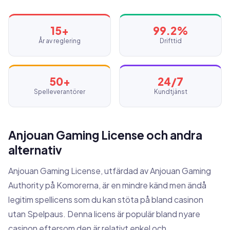
15+
99.2%
År av reglering
Drifttid
50+
24/7
Spelleverantörer
Kundtjänst
Anjouan Gaming License och andra
alternativ
Anjouan Gaming License, utfärdad av Anjouan Gaming
Authority på Komorerna, är en mindre känd men ändå
legitim spellicens som du kan stöta på bland casinon
utan Spelpaus. Denna licens är populär bland nyare
casinon eftersom den är relativt enkel och