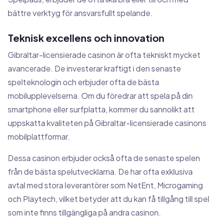
bättre verktyg för ansvarsfullt spelande.
Teknisk excellens och innovation
Gibraltar-licensierade casinon är ofta tekniskt mycket
avancerade. De investerar kraftigt i den senaste
spelteknologin och erbjuder ofta de bästa
mobilupplevelserna. Om du föredrar att spela på din
smartphone eller surfplatta, kommer du sannolikt att
uppskatta kvaliteten på Gibraltar-licensierade casinons
mobilplattformar.
Dessa casinon erbjuder också ofta de senaste spelen
från de bästa spelutvecklarna. De har ofta exklusiva
avtal med stora leverantörer som NetEnt, Microgaming
och Playtech, vilket betyder att du kan få tillgång till spel
som inte finns tillgängliga på andra casinon.