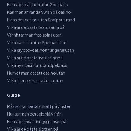
Finns det casinon utan Spelpaus
Kan man använda Swish på casino
Finns det casino utan Spelpaus med
Vilka är de bästa bonusarna på
Var hittar man free spins utan
Vilka casinon utan Spelpaus har
Vilka krypto-casinon fungerar utan
Vilka är de bästa live casinona
Vilka nya casinon utan Spelpaus
Hur vet man att ett casino utan
Vilka licenser har casinon utan
Guide
Måste man betala skatt på vinster
Hur tar man bort sig själv från
Finns det insättningsgränser på
Vilka är de bästa slotsen på