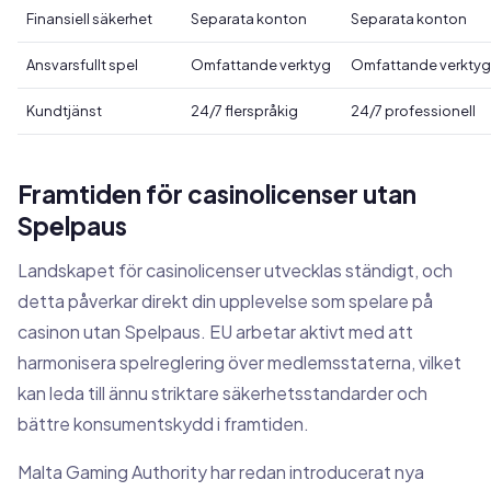
Finansiell säkerhet
Separata konton
Separata konton
Ansvarsfullt spel
Omfattande verktyg
Omfattande verktyg
Kundtjänst
24/7 flerspråkig
24/7 professionell
Framtiden för casinolicenser utan
Spelpaus
Landskapet för casinolicenser utvecklas ständigt, och
detta påverkar direkt din upplevelse som spelare på
casinon utan Spelpaus. EU arbetar aktivt med att
harmonisera spelreglering över medlemsstaterna, vilket
kan leda till ännu striktare säkerhetsstandarder och
bättre konsumentskydd i framtiden.
Malta Gaming Authority har redan introducerat nya