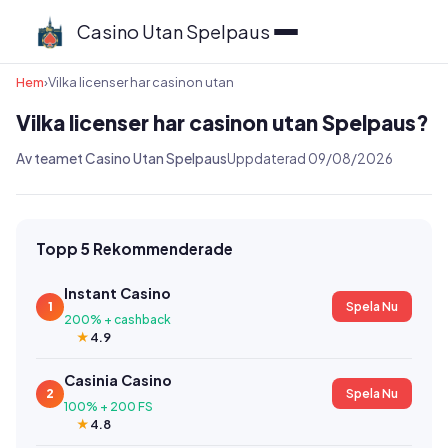
Casino Utan Spelpaus
Hem
›
Vilka licenser har casinon utan
Vilka licenser har casinon utan Spelpaus?
Av teamet Casino Utan Spelpaus
Uppdaterad 09/08/2026
Topp 5 Rekommenderade
Instant Casino
1
Spela Nu
200% + cashback
★
4.9
Casinia Casino
2
Spela Nu
100% + 200 FS
★
4.8