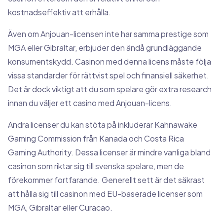
kostnadseffektiv att erhålla.
Även om Anjouan-licensen inte har samma prestige som
MGA eller Gibraltar, erbjuder den ändå grundläggande
konsumentskydd. Casinon med denna licens måste följa
vissa standarder för rättvist spel och finansiell säkerhet.
Det är dock viktigt att du som spelare gör extra research
innan du väljer ett casino med Anjouan-licens.
Andra licenser du kan stöta på inkluderar Kahnawake
Gaming Commission från Kanada och Costa Rica
Gaming Authority. Dessa licenser är mindre vanliga bland
casinon som riktar sig till svenska spelare, men de
förekommer fortfarande. Generellt sett är det säkrast
att hålla sig till casinon med EU-baserade licenser som
MGA, Gibraltar eller Curacao.