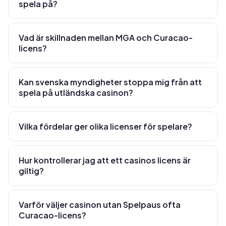
spela på?
och Kahnawake Gaming Commission. Curacao är
särskilt populärt eftersom det erbjuder flexibla
Ja, Curacao-licensierade casinon kan vara säkra om
villkor och snabbare ansökningsprocesser. Dessa
de följer licensvillkoren korrekt. Licensen kräver att
Vad är skillnaden mellan MGA och Curacao-
licenser tillåter casinon att acceptera svenska
licens?
casinon har SSL-kryptering, riskhantering och
spelare utan att följa Spelpaus-systemet.
ansvarfullt spelande. Casinon som GoGo Casino
MGA (Malta Gaming Authority) har striktare regler
och Ninja Casino har Curacao-licens och erbjuder
och högre spelarskydd, medan Curacao erbjuder
Kan svenska myndigheter stoppa mig från att
höga säkerhetsstandarder med snabba uttag på 0-
spela på utländska casinon?
mer flexibilitet för operatoärer. MGA-licensierade
24 timmar.
casinon måste följa EU:s regler och har ofta högre
Nej, svenska myndigheter kan inte juridiskt stoppa
krav på kapital och revision. Curacao är populärt
dig från att spela på utländska licensierade casinon.
Vilka fördelar ger olika licenser för spelare?
bland casinon utan Spelpaus eftersom det tillåter
Det är inte olagligt för svenska spelare att använda
mer frihet i bonuserbjudanden och
Olika licenser erbjuder olika fördelar - MGA-licens
casinon med utländska licenser som Curacao eller
betalningsmetoder som kryptovalutor.
ger stark spelarskydd och disputhantering, medan
Hur kontrollerar jag att ett casinos licens är
MGA. Dock kan Spelinspektionen blockera
giltig?
Curacao-licens tillåter högre bonusar och fler
betalningar till dessa sajter genom banker, men
betalningsmetoder. Casinon som Lucky Casino med
många casinon erbjuder alternativa
Du kan kontrollera en casinolicens genom att
snabba uttag på 0-1 timme drar nytta av flexibla
betalningsmetoder som kryptovalutor för att
besöka licensmyndighetens officiella webbplats
Varför väljer casinon utan Spelpaus ofta
licensvillkor. Gibraltar och Kahnawake-licenser
kringgå detta.
Curacao-licens?
och söka efter casinots licensnummer. För Curacao-
erbjuder balans mellan säkerhet och spelarförmåner