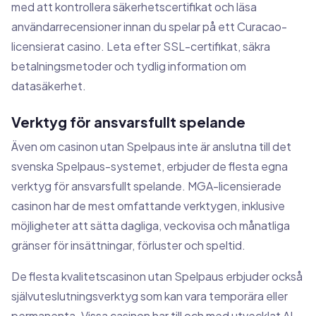
med att kontrollera säkerhetscertifikat och läsa
användarrecensioner innan du spelar på ett Curacao-
licensierat casino. Leta efter SSL-certifikat, säkra
betalningsmetoder och tydlig information om
datasäkerhet.
Verktyg för ansvarsfullt spelande
Även om casinon utan Spelpaus inte är anslutna till det
svenska Spelpaus-systemet, erbjuder de flesta egna
verktyg för ansvarsfullt spelande. MGA-licensierade
casinon har de mest omfattande verktygen, inklusive
möjligheter att sätta dagliga, veckovisa och månatliga
gränser för insättningar, förluster och speltid.
De flesta kvalitetscasinon utan Spelpaus erbjuder också
självuteslutningsverktyg som kan vara temporära eller
permanenta. Vissa casinon har till och med utvecklat AI-